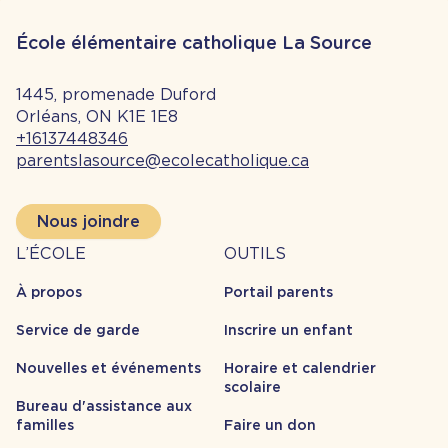
École élémentaire catholique La Source
1445, promenade Duford
Orléans, ON K1E 1E8
+16137448346
parentslasource@ecolecatholique.ca
Nous joindre
À
Outils
L’ÉCOLE
OUTILS
propos
À propos
Portail parents
Service de garde
Inscrire un enfant
Nouvelles et événements
Horaire et calendrier
scolaire
Bureau d'assistance aux
familles
Faire un don