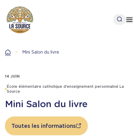
Aller
au
contenu
Open se
Op
principal
Mini Salon du livre
Accueil
14 JUIN
École élémentaire catholique d'enseignement personnalisé La
Source
Mini Salon du livre
Toutes les informations